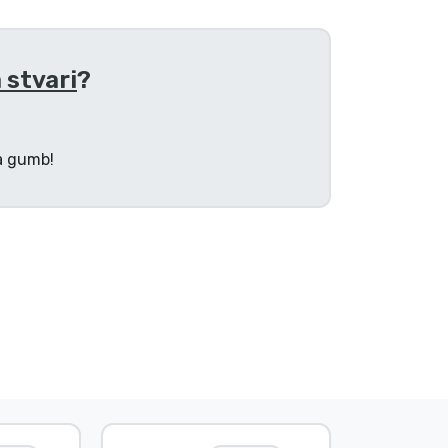
 stvari
?
na gumb!