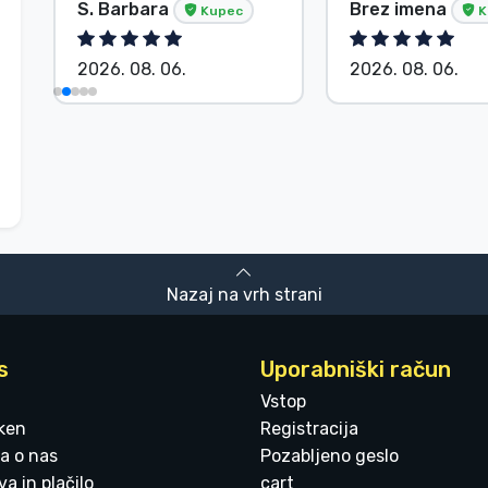
S. Barbara
Brez imena
Kupec
K
2026. 08. 06.
2026. 08. 06.
Nazaj na vrh strani
s
Uporabniški račun
Vstop
ken
Registracija
a o nas
Pozabljeno geslo
a in plačilo
cart