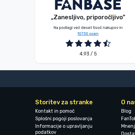
V. Éva
Kupec
Blagovne znamke
„Zanesljivo, priporočljivo”
2026. 08. 06.
Na podlagi več deset tisoč nakupov in
10730 ocen
4.93 / 5
Storitev za stranke
O na
Kontakt in pomoč
Blog
Splošni pogoji poslovanja
FanTo
Informacije o upravljanju
Mnenj
podatkov
Dostav