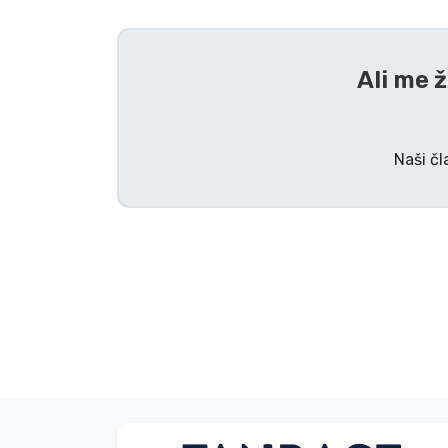
Tv serijske izdelki
Ali me ž
Filmske izdelki
Risani izdelki
Naši čl
Anime izdelki
Gamer izdelki
Športne izdelki
Glasbene izdelki
Vrste izdelkov