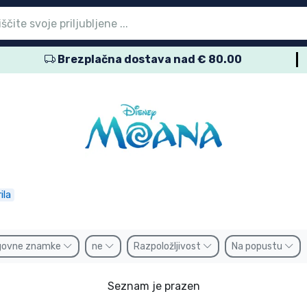
Brezplačna dostava nad € 80.00
vni meni
vni meni
vni meni
vni meni
vni meni
vni meni
vni meni
vni meni
vni meni
zdelki
zdelki
delki
delki
delki
zdelki
izdelki
kov
namke
ila
govne znamke
ne
Razpoložljivost
Na popustu
Seznam je prazen