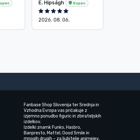
E. Hipságh
Brez ime
upec
Kupec
2026. 08. 06.
2026. 08.
Fanbase Shop Slovenija ter Srednja in
Vzhodna Evropa vas pričakuje z
izjemno ponudbo figuric in zbirateljskih
izdelkov.
Izdelki znamk Funko, Hasbro,
Banpresto, Mattel, Good Smile in
mnogih drugih – za ljubitelje animejev,