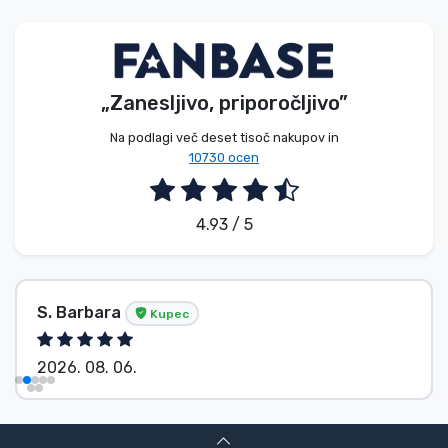
Vrste izdelkov
Blagovne znamke
„Zanesljivo, priporočljivo”
Na podlagi več deset tisoč nakupov in
10730 ocen
4.93 / 5
S. Barbara
Kupec
2026. 08. 06.