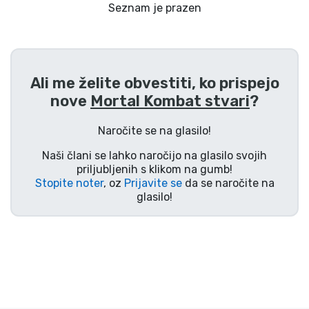
Dostava in plačilo
Seznam je prazen
Tv serijske izdelki
Ali me želite obvestiti, ko prispejo
Filmske izdelki
nove
Mortal Kombat stvari
?
Risani izdelki
Naročite se na glasilo!
Naši člani se lahko naročijo na glasilo svojih
Anime izdelki
priljubljenih s klikom na gumb!
Stopite noter
, oz
Prijavite se
da se naročite na
glasilo!
Gamer izdelki
Športne izdelki
Glasbene izdelki