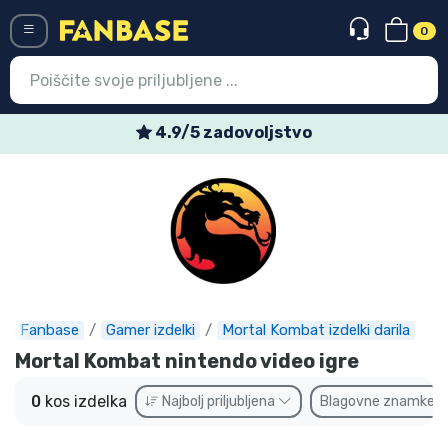
0
Menü
4.9/5 zadovoljstvo
Vstop
Registracija
Najnovejsi izdelki
Prodajni izdelki
Ekspresna dostava
Fanbase
Gamer izdelki
Mortal Kombat izdelki darila
Mortal Kombat nintendo video igre
Prednaročila
0
kos izdelka
Najbolj priljubljena
Blagovne znamke
Outlet izdelki