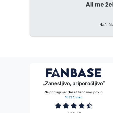
Ali me že
Blagovne znamke
Naši čl
E. Hipságh
Kupec
„Zanesljivo, priporočljivo”
2026. 08. 06.
Na podlagi več deset tisoč nakupov in
10727 ocen