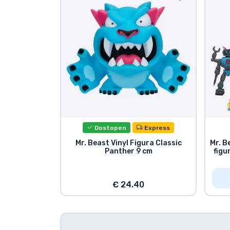
Tv serijske izdelki
Filmske izdelki
Risani izdelki
Anime izdelki
Dostopen
Express
Gamer izdelki
Mr. Beast Vinyl Figura Classic
Mr. B
Panther 9 cm
figu
Športne izdelki
€ 24.40
Glasbene izdelki
Vrste izdelkov