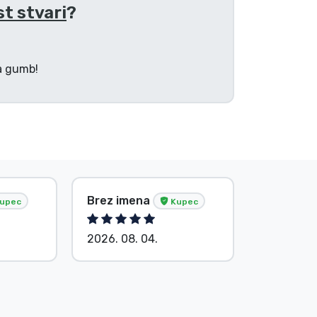
st stvari
?
na gumb!
Brez imena
Brez ime
upec
Kupec
2026. 08. 04.
2026. 08.