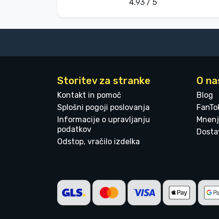
4.93 / 5
Storitev za stranke
O na
Kontakt in pomoč
Blog
Splošni pogoji poslovanja
FanTo
Informacije o upravljanju
Mnenj
podatkov
Dostav
Odstop, vračilo izdelka