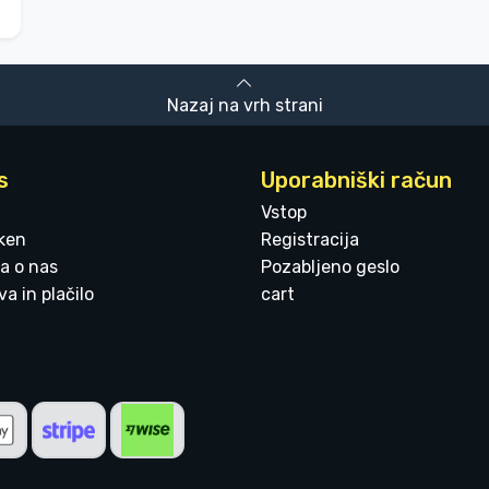
Nazaj na vrh strani
s
Uporabniški račun
Vstop
ken
Registracija
a o nas
Pozabljeno geslo
a in plačilo
cart