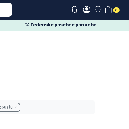
0
Tedenske posebne ponudbe
popustu