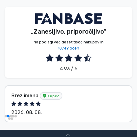
Vrste izdelkov
Blagovne znamke
„Zanesljivo, priporočljivo”
Na podlagi več deset tisoč nakupov in
10749 ocen
4.93 / 5
Brez imena
Kupec
2026. 08. 08.