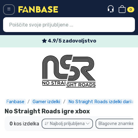
0
Menü
4.9/5 zadovoljstvo
Vstop
Registracija
Najnovejsi izdelki
Prodajni izdelki
Ekspresna dostava
Fanbase
Gamer izdelki
No Straight Roads izdelki darila
No Straight Roads igre xbox
Prednaročila
0
kos izdelka
Najbolj priljubljena
Blagovne znamke
Outlet izdelki