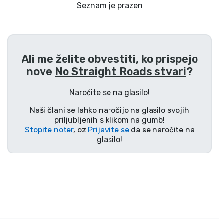
Dostava in plačilo
Seznam je prazen
Tv serijske izdelki
Ali me želite obvestiti, ko prispejo
Filmske izdelki
nove
No Straight Roads stvari
?
Risani izdelki
Naročite se na glasilo!
Naši člani se lahko naročijo na glasilo svojih
Anime izdelki
priljubljenih s klikom na gumb!
Stopite noter
, oz
Prijavite se
da se naročite na
glasilo!
Gamer izdelki
Športne izdelki
Glasbene izdelki