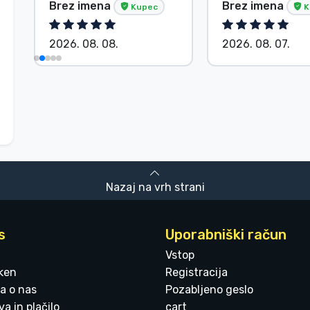
Brez imena
Brez imena
Kupec
K
2026. 08. 08.
2026. 08. 07.
Nazaj na vrh strani
s
Uporabniški račun
Vstop
ken
Registracija
a o nas
Pozabljeno geslo
a in plačilo
cart