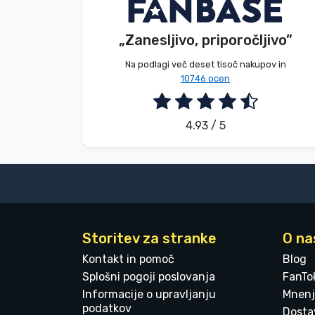
Dávid Sulyok
Kupec
Blagovne znamke
„Zanesljivo, priporočljivo”
2026. 08. 08.
Na podlagi več deset tisoč nakupov in
10746 ocen
4.93 / 5
Storitev za stranke
O na
Kontakt in pomoč
Blog
Splošni pogoji poslovanja
FanTo
Informacije o upravljanju
Mnenj
podatkov
Dostav