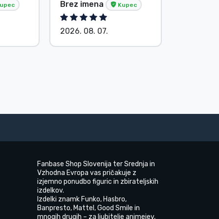
Brez imena
G. Gábor
upec
Kupec
2026. 08. 07.
2026. 08.
Fanbase Shop Slovenija ter Srednja in
Vzhodna Evropa vas pričakuje z
izjemno ponudbo figuric in zbirateljskih
izdelkov.
Izdelki znamk Funko, Hasbro,
Banpresto, Mattel, Good Smile in
mnogih drugih – za ljubitelje animejev,