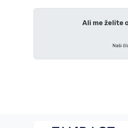
Tv serijske izdelki
Ali me želite 
Filmske izdelki
Risani izdelki
Naši čl
Anime izdelki
Gamer izdelki
Športne izdelki
Glasbene izdelki
Vrste izdelkov