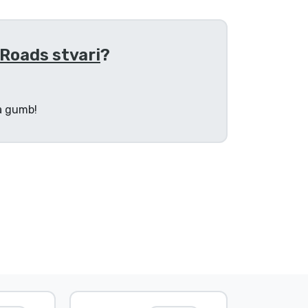
 Roads stvari
?
na gumb!