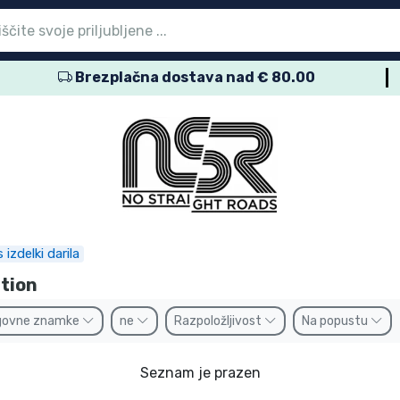
Brezplačna dostava nad € 80.00
vni meni
vni meni
vni meni
vni meni
vni meni
vni meni
vni meni
vni meni
vni meni
zdelki
zdelki
delki
delki
delki
zdelki
izdelki
kov
namke
izdelki darila
ation
govne znamke
ne
Razpoložljivost
Na popustu
Seznam je prazen