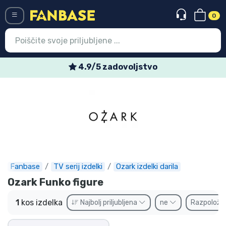
0
Menü
4.9/5 zadovoljstvo
Vstop
Registracija
Najnovejsi izdelki
Prodajni izdelki
Ekspresna dostava
Fanbase
TV serij izdelki
Ozark izdelki darila
Ozark Funko figure
Prednaročila
1
kos izdelka
Najbolj priljubljena
ne
Razpoložlj
Outlet izdelki