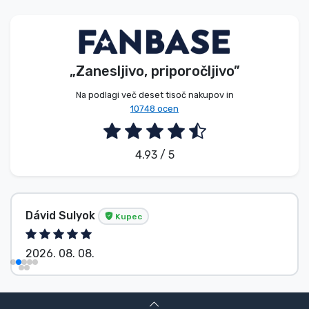
Vrste izdelkov
Blagovne znamke
„Zanesljivo, priporočljivo”
Na podlagi več deset tisoč nakupov in
10748 ocen
4.93 / 5
Dávid Sulyok
Kupec
2026. 08. 08.