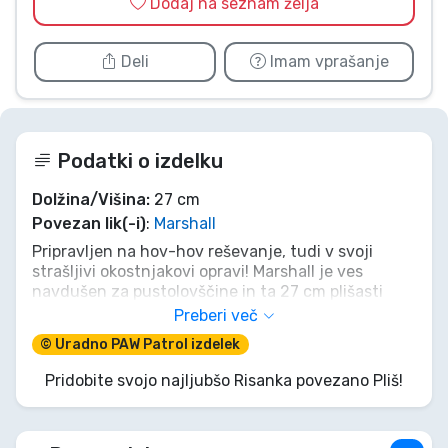
Dodaj na seznam želja
Deli
Imam vprašanje
Podatki o izdelku
Dolžina/Višina:
27 cm
Povezan lik(-i)
:
Marshall
Pripravljen na hov-hov reševanje, tudi v svoji
strašljivi okostnjakovi opravi! Marshall je ves
navdušen za pustolovščine in ta 27 cm plišasti
dalmatinec je nared za misije za noč čarovnic ali
Preberi več
celoletno crkljanje. Naj te njegov koščeni videz ne
© Uradno PAW Patrol izdelek
zavede; pod kul rentgenskim dizajnom se skriva
isti pogumni, zvesti (in malce nerodni!) junak, ki ga
Pridobite svojo najljubšo Risanka povezano Pliš!
poznaš in obožuješ. Pripelji Okostnjaka Marshalla
domov in naj se domiselne igre pričnejo!