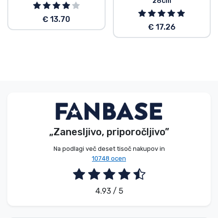
28cm
€ 13.70
€ 17.26
„Zanesljivo, priporočljivo”
Na podlagi več deset tisoč nakupov in
10748 ocen
4.93 / 5