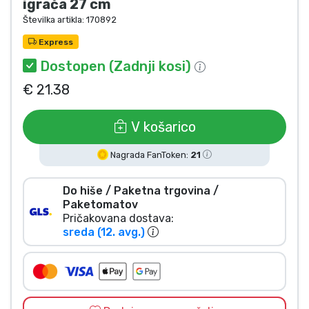
igrača 27 cm
Vrste izdelkov
Številka artikla:
170892
Express
Blagovne znamke
Dostopen (Zadnji kosi)
€ 21.38
V košarico
Nagrada FanToken:
21
Do hiše / Paketna trgovina /
Paketomatov
Pričakovana dostava:
sreda (12. avg.)