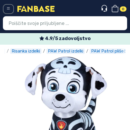
0
Menü
4.9/5 zadovoljstvo
se
Risanka izdelki
PAW Patrol izdelki
PAW Patrol plišečki
Vstop
Registracija
Najnovejsi izdelki
Prodajni izdelki
Ekspresna dostava
Prednaročila
Outlet izdelki