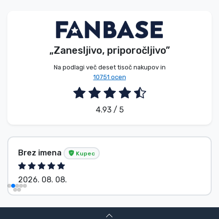
Vrste izdelkov
Blagovne znamke
„Zanesljivo, priporočljivo”
Na podlagi več deset tisoč nakupov in
10751 ocen
4.93 / 5
Brez imena
Kupec
2026. 08. 08.