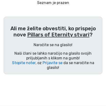
Dostava in plačilo
Seznam je prazen
Tv serijske izdelki
Ali me želite obvestiti, ko prispejo
Filmske izdelki
nove
Pillars of Eternity stvari
?
Risani izdelki
Naročite se na glasilo!
Naši člani se lahko naročijo na glasilo svojih
Anime izdelki
priljubljenih s klikom na gumb!
Stopite noter
, oz
Prijavite se
da se naročite na
glasilo!
Gamer izdelki
Športne izdelki
Glasbene izdelki