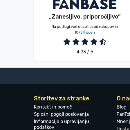
S. Kevin
Kupec
Blagovne znamke
„Zanesljivo, priporočljivo”
2026. 08. 07.
Na podlagi več deset tisoč nakupov in
10734 ocen
4.93 / 5
Storitev za stranke
O na
Kontakt in pomoč
Blog
Splošni pogoji poslovanja
FanTo
Informacije o upravljanju
Mnenj
podatkov
Dostav