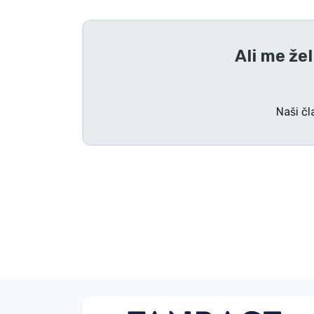
Tv serijske izdelki
Ali me že
Filmske izdelki
Risani izdelki
Naši čl
Anime izdelki
Gamer izdelki
Športne izdelki
Glasbene izdelki
Vrste izdelkov