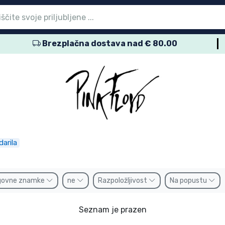
Brezplačna dostava nad € 80.00
vni meni
vni meni
vni meni
vni meni
vni meni
vni meni
vni meni
vni meni
vni meni
zdelki
zdelki
delki
delki
delki
zdelki
izdelki
kov
namke
darila
govne znamke
ne
Razpoložljivost
Na popustu
Seznam je prazen