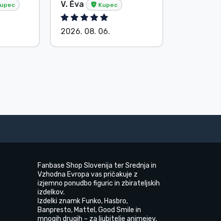
V. Éva
S. Barba
upec
Kupec
2026. 08. 06.
2026. 08.
Fanbase Shop Slovenija ter Srednja in
Vzhodna Evropa vas pričakuje z
izjemno ponudbo figuric in zbirateljskih
izdelkov.
Izdelki znamk Funko, Hasbro,
Banpresto, Mattel, Good Smile in
mnogih drugih – za ljubitelje animejev,