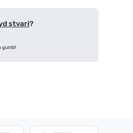
yd stvari
?
na gumb!