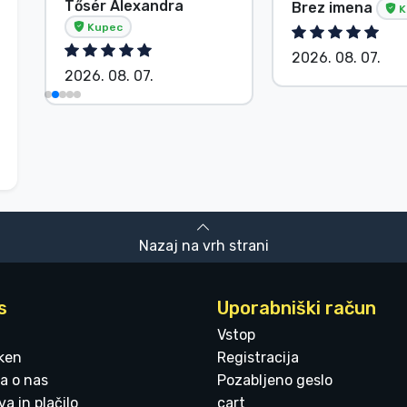
Tősér Alexandra
Brez imena
K
Kupec
2026. 08. 07.
2026. 08. 07.
Nazaj na vrh strani
s
Uporabniški račun
Vstop
ken
Registracija
a o nas
Pozabljeno geslo
a in plačilo
cart