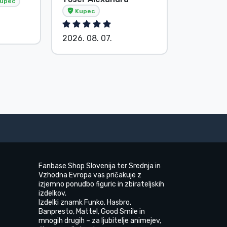
Brez ime
upec
Kupec
2026. 08.
2026. 08. 07.
Fanbase Shop Slovenija ter Srednja in
Vzhodna Evropa vas pričakuje z
izjemno ponudbo figuric in zbirateljskih
izdelkov.
Izdelki znamk Funko, Hasbro,
Banpresto, Mattel, Good Smile in
mnogih drugih – za ljubitelje animejev,