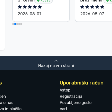
S. Kevin
Brez imena
Kupec
K
2026. 08. 07.
2026. 08. 07.
Nazaj na vrh strani
s
Uporabniški račun
Vstop
ken
Registracija
a o nas
Pozabljeno geslo
a in plačilo
cart