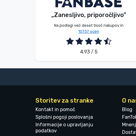
G. Gábor
Kupec
„Zanesljivo, priporočljivo”
Blagovne znamke
2026. 08. 07.
Na podlagi več deset tisoč nakupov in
10737 ocen
4.93 / 5
Storitev za stranke
O na
Kontakt in pomoč
Blog
Splošni pogoji poslovanja
FanTo
Informacije o upravljanju
Mnenj
podatkov
Dostav