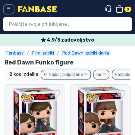
0
Menü
4.9/5 zadovoljstvo
Fanbase
Film izdelki
Red Dawn izdelki darila
Vstop
Registracija
Red Dawn Funko figure
Najnovejsi izdelki
2
kos izdelka
Najbolj priljubljena
ne
Razpoložl
Prodajni izdelki
Ekspresna dostava
Prednaročila
Outlet izdelki