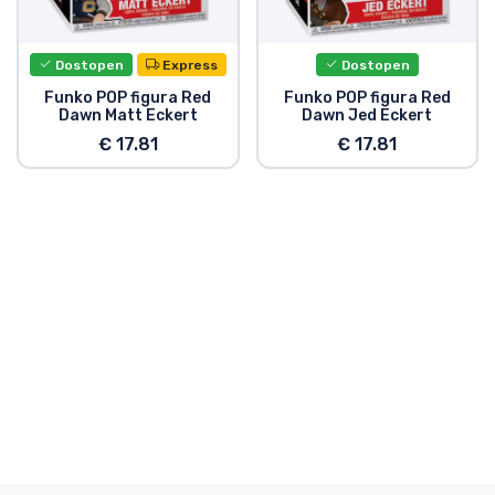
Dostava in plačilo
Dostopen
Express
Dostopen
Tv serijske izdelki
Funko POP figura Red
Funko POP figura Red
Dawn Matt Eckert
Dawn Jed Eckert
Filmske izdelki
€ 17.81
€ 17.81
Risani izdelki
Anime izdelki
Gamer izdelki
Športne izdelki
Glasbene izdelki