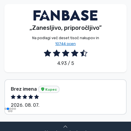
Vrste izdelkov
Blagovne znamke
„Zanesljivo, priporočljivo”
Na podlagi več deset tisoč nakupov in
10744 ocen
4.93 / 5
Brez imena
Kupec
2026. 08. 07.