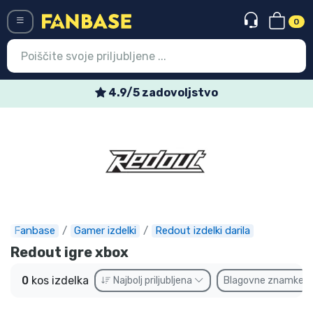
0
Menü
4.9/5 zadovoljstvo
Vstop
Registracija
Najnovejsi izdelki
Prodajni izdelki
Ekspresna dostava
Fanbase
Gamer izdelki
Redout izdelki darila
Redout igre xbox
Prednaročila
0
kos izdelka
Najbolj priljubljena
Blagovne znamke
Outlet izdelki