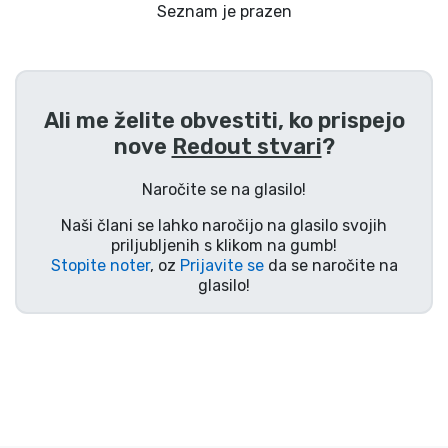
Dostava in plačilo
Seznam je prazen
Tv serijske izdelki
Ali me želite obvestiti, ko prispejo
Filmske izdelki
nove
Redout stvari
?
Risani izdelki
Naročite se na glasilo!
Naši člani se lahko naročijo na glasilo svojih
Anime izdelki
priljubljenih s klikom na gumb!
Stopite noter
, oz
Prijavite se
da se naročite na
glasilo!
Gamer izdelki
Športne izdelki
Glasbene izdelki