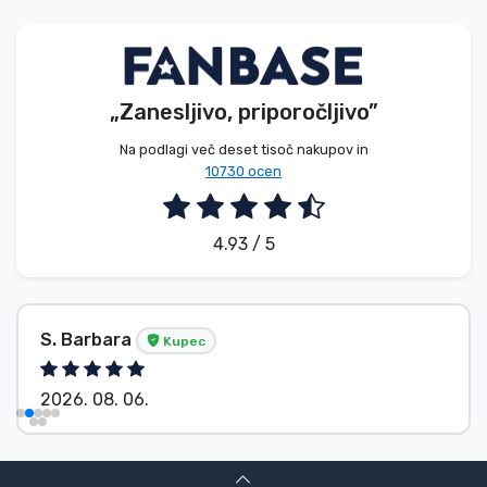
Vrste izdelkov
Blagovne znamke
„Zanesljivo, priporočljivo”
Na podlagi več deset tisoč nakupov in
10730 ocen
4.93 / 5
S. Barbara
Kupec
2026. 08. 06.