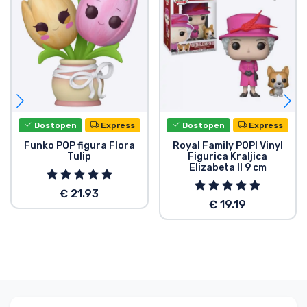
Dostopen
Express
Dostopen
Express
Funko POP figura Flora
Royal Family POP! Vinyl
Tulip
Figurica Kraljica
Elizabeta II 9 cm
€ 21.93
€ 19.19