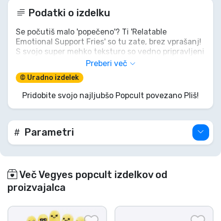
Podatki o izdelku
Se počutiš malo 'popečeno'? Ti 'Relatable
Emotional Support Fries' so tu zate, brez vprašanj!
S svojo super mehko teksturo so vedno pripravljeni
poslušati, ponuditi tolažilni objem ali preprosto tiho
Preberi več
sedeti s tabo skozi vsako razpoloženje. Pozabi na
© Uradno izdelek
krivdo, ti krompirčki so 100% čustvena prehrana in
0% kalorij. Priskrbi si svoj mehak podporni sistem še
Pridobite svojo najljubšo Popcult povezano Pliš!
danes!
Parametri
Več Vegyes popcult izdelkov od
proizvajalca