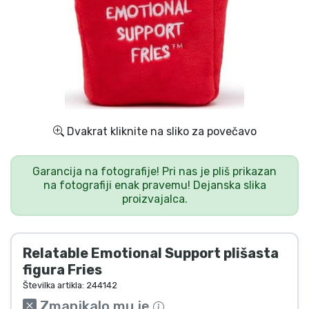
Dostava in plačilo
Tv serijske izdelki
Filmske izdelki
Risani izdelki
Dvakrat kliknite na sliko za povečavo
Anime izdelki
Garancija na fotografije! Pri nas je pliš prikazan
na fotografiji enak pravemu! Dejanska slika
proizvajalca.
Gamer izdelki
Športne izdelki
Relatable Emotional Support plišasta
figura Fries
Glasbene izdelki
Številka artikla:
244142
Zmanjkalo mu je