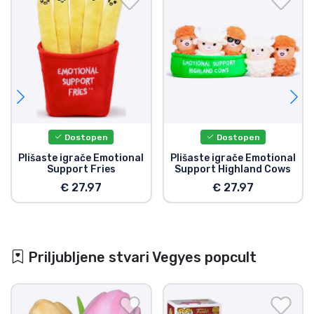
Dostopen
Dostopen
Plišaste igrače Emotional
Plišaste igrače Emotional
Support Fries
Support Highland Cows
€ 27.97
€ 27.97
Priljubljene stvari Vegyes popcult