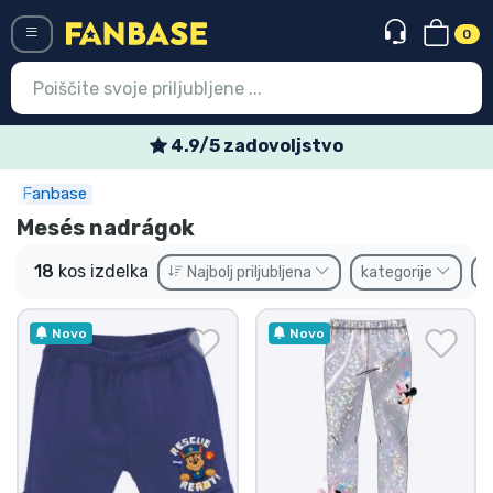
0
Menü
4.9/5 zadovoljstvo
Fanbase
Vstop
Registracija
Mesés nadrágok
Najnovejsi izdelki
18
kos izdelka
Najbolj priljubljena
kategorije
B
Prodajni izdelki
Novo
Novo
Ekspresna dostava
Prednaročila
Outlet izdelki