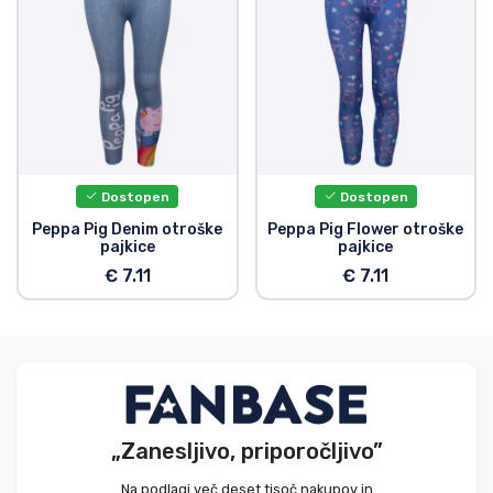
Dostopen
Dostopen
Peppa Pig Denim otroške
Peppa Pig Flower otroške
pajkice
pajkice
€ 7.11
€ 7.11
„Zanesljivo, priporočljivo”
Na podlagi več deset tisoč nakupov in