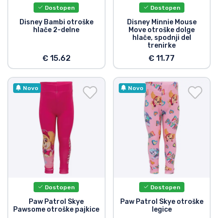
Dostopen
Dostopen
Disney Bambi otroške
Disney Minnie Mouse
hlače 2-delne
Move otroške dolge
hlače, spodnji del
trenirke
€ 15.62
€ 11.77
Novo
Novo
Dostopen
Dostopen
Paw Patrol Skye
Paw Patrol Skye otroške
Pawsome otroške pajkice
legice