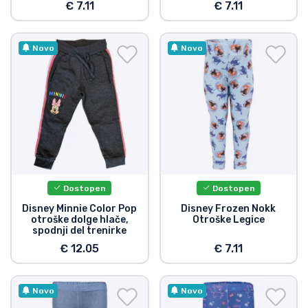
€ 7.11
€ 7.11
Novo
Novo
Dostopen
Dostopen
Disney Minnie Color Pop
Disney Frozen Nokk
otroške dolge hlače,
Otroške Legice
spodnji del trenirke
€ 12.05
€ 7.11
Novo
Novo