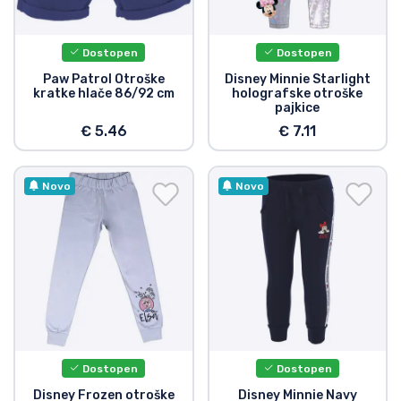
Dostava in plačilo
Dostopen
Dostopen
Tv serijske izdelki
Paw Patrol Otroške
Disney Minnie Starlight
kratke hlače 86/92 cm
holografske otroške
pajkice
Filmske izdelki
€ 5.46
€ 7.11
Risani izdelki
Novo
Novo
Anime izdelki
Gamer izdelki
Športne izdelki
Glasbene izdelki
Dostopen
Dostopen
Disney Frozen otroške
Disney Minnie Navy