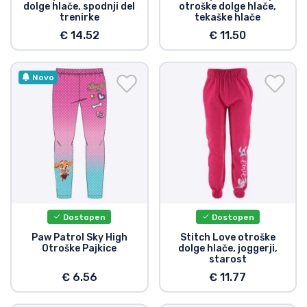
dolge hlače, spodnji del
otroške dolge hlače,
Vrste izdelkov
trenirke
tekaške hlače
€ 14.52
€ 11.50
Blagovne znamke
Novo
Dostopen
Dostopen
Paw Patrol Sky High
Stitch Love otroške
Otroške Pajkice
dolge hlače, joggerji,
starost
€ 6.56
€ 11.77