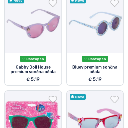
Novo
Novo
Dostopen
Dostopen
Gabby Doll House
Bluey premium sončna
premium sončna očala
očala
€ 5.19
€ 5.19
Novo