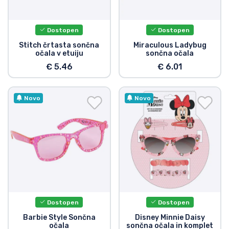
Dostava in plačilo
Dostopen
Dostopen
Tv serijske izdelki
Stitch črtasta sončna
Miraculous Ladybug
očala v etuiju
sončna očala
Filmske izdelki
€ 5.46
€ 6.01
Risani izdelki
Novo
Novo
Anime izdelki
Gamer izdelki
Športne izdelki
Dostopen
Dostopen
Glasbene izdelki
Barbie Style Sončna
Disney Minnie Daisy
očala
sončna očala in komplet