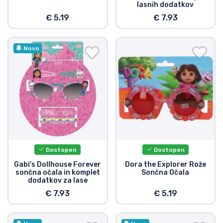
lasnih dodatkov
Vrste izdelkov
€ 5.19
€ 7.93
Blagovne znamke
Novo
Dostopen
Dostopen
Gabi's Dollhouse Forever
Dora the Explorer Rože
sončna očala in komplet
Sončna Očala
dodatkov za lase
€ 7.93
€ 5.19