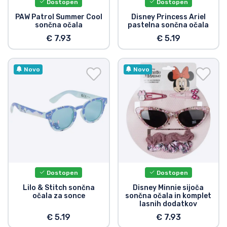
Dostopen
Dostopen
PAW Patrol Summer Cool
Disney Princess Ariel
sončna očala
pastelna sončna očala
€ 7.93
€ 5.19
Novo
Novo
Dostopen
Dostopen
Lilo & Stitch sončna
Disney Minnie sijoča
očala za sonce
sončna očala in komplet
lasnih dodatkov
€ 5.19
€ 7.93