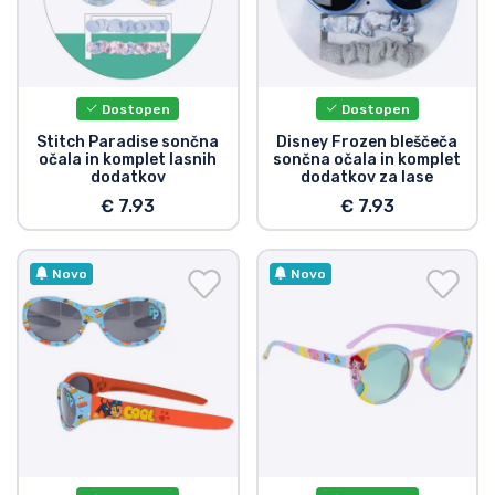
Dostopen
Dostopen
Stitch Paradise sončna
Disney Frozen bleščeča
očala in komplet lasnih
sončna očala in komplet
dodatkov
dodatkov za lase
€ 7.93
€ 7.93
Novo
Novo