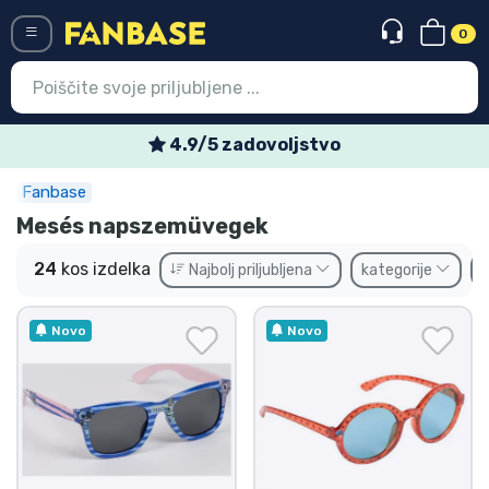
0
Menü
Tedenske posebne ponudbe
Fanbase
Vstop
Registracija
Mesés napszemüvegek
Najnovejsi izdelki
24
kos izdelka
Najbolj priljubljena
kategorije
Prodajni izdelki
Novo
Novo
Ekspresna dostava
Prednaročila
Outlet izdelki