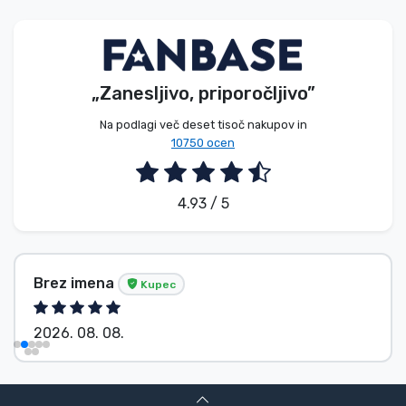
Vrste izdelkov
Blagovne znamke
„Zanesljivo, priporočljivo”
Na podlagi več deset tisoč nakupov in
10750 ocen
4.93 / 5
Brez imena
Kupec
2026. 08. 08.