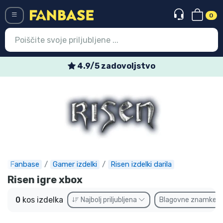
0
Menü
4.9/5 zadovoljstvo
Vstop
Registracija
Najnovejsi izdelki
Prodajni izdelki
Ekspresna dostava
Fanbase
Gamer izdelki
Risen izdelki darila
Risen igre xbox
Prednaročila
0
kos izdelka
Najbolj priljubljena
Blagovne znamke
Outlet izdelki