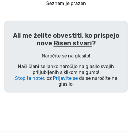
Dostava in plačilo
Seznam je prazen
Tv serijske izdelki
Ali me želite obvestiti, ko prispejo
Filmske izdelki
nove
Risen stvari
?
Risani izdelki
Naročite se na glasilo!
Naši člani se lahko naročijo na glasilo svojih
Anime izdelki
priljubljenih s klikom na gumb!
Stopite noter
, oz
Prijavite se
da se naročite na
glasilo!
Gamer izdelki
Športne izdelki
Glasbene izdelki