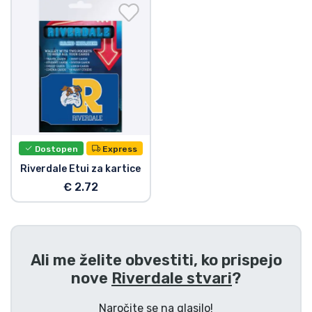
Dostava in plačilo
Tv serijske izdelki
Filmske izdelki
Risani izdelki
Dostopen
Express
Anime izdelki
Riverdale Etui za kartice
€ 2.72
Gamer izdelki
Športne izdelki
Ali me želite obvestiti, ko prispejo
nove
Riverdale stvari
?
Glasbene izdelki
Naročite se na glasilo!