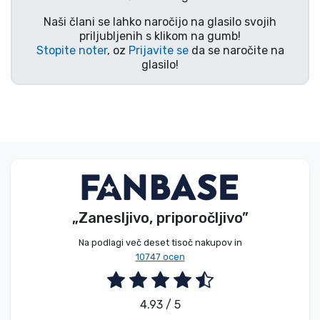
Vrste izdelkov
Naši člani se lahko naročijo na glasilo svojih
priljubljenih s klikom na gumb!
Stopite noter
, oz
Prijavite se
da se naročite na
Blagovne znamke
glasilo!
„Zanesljivo, priporočljivo”
Na podlagi več deset tisoč nakupov in
10747 ocen
4.93 / 5