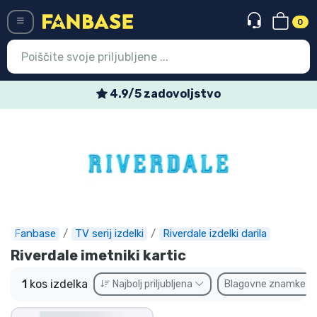
0
Menü
4.9/5 zadovoljstvo
Vstop
Registracija
Najnovejsi izdelki
Prodajni izdelki
Ekspresna dostava
Fanbase
TV serij izdelki
Riverdale izdelki darila
Riverdale imetniki kartic
Prednaročila
1
kos izdelka
Najbolj priljubljena
Blagovne znamke
Outlet izdelki