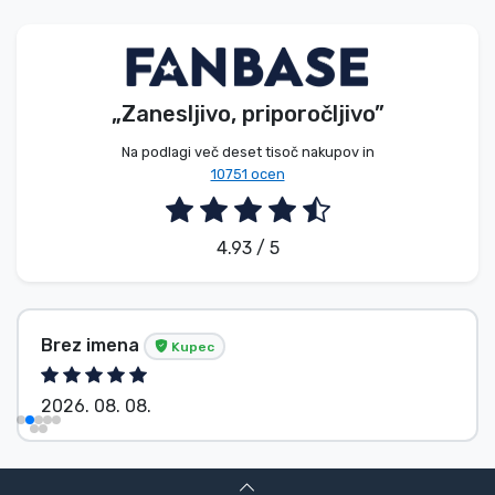
Vrste izdelkov
Blagovne znamke
„Zanesljivo, priporočljivo”
Na podlagi več deset tisoč nakupov in
10751 ocen
4.93 / 5
Brez imena
Kupec
2026. 08. 08.