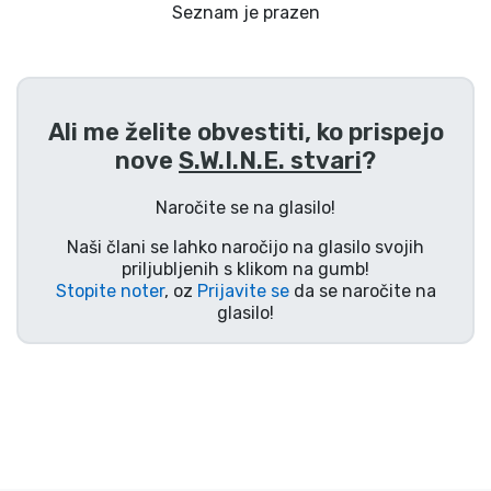
Dostava in plačilo
Seznam je prazen
Tv serijske izdelki
Ali me želite obvestiti, ko prispejo
Filmske izdelki
nove
S.W.I.N.E. stvari
?
Risani izdelki
Naročite se na glasilo!
Naši člani se lahko naročijo na glasilo svojih
Anime izdelki
priljubljenih s klikom na gumb!
Stopite noter
, oz
Prijavite se
da se naročite na
glasilo!
Gamer izdelki
Športne izdelki
Glasbene izdelki