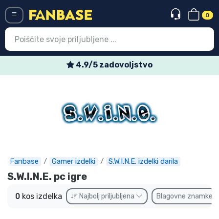
0
Menü
4.9/5 zadovoljstvo
Vstop
Registracija
Najnovejsi izdelki
Prodajni izdelki
Ekspresna dostava
Fanbase
Gamer izdelki
S.W.I.N.E. izdelki darila
S.W.I.N.E. pc igre
Prednaročila
0
kos izdelka
Najbolj priljubljena
Blagovne znamke
Outlet izdelki