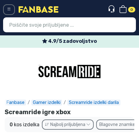
0
Menü
4.9/5 zadovoljstvo
Vstop
Registracija
Najnovejsi izdelki
Prodajni izdelki
Ekspresna dostava
Fanbase
Gamer izdelki
Screamride izdelki darila
Screamride igre xbox
Prednaročila
0
kos izdelka
Najbolj priljubljena
Blagovne znamke
Outlet izdelki