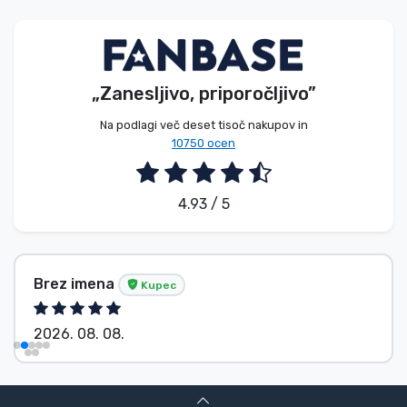
Vrste izdelkov
Blagovne znamke
„Zanesljivo, priporočljivo”
Na podlagi več deset tisoč nakupov in
10750 ocen
4.93 / 5
Brez imena
Kupec
2026. 08. 08.