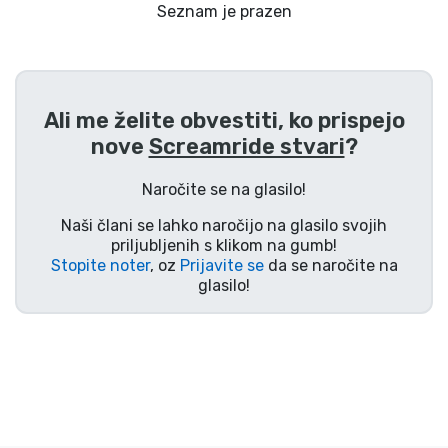
Dostava in plačilo
Seznam je prazen
Tv serijske izdelki
Ali me želite obvestiti, ko prispejo
Filmske izdelki
nove
Screamride stvari
?
Risani izdelki
Naročite se na glasilo!
Naši člani se lahko naročijo na glasilo svojih
Anime izdelki
priljubljenih s klikom na gumb!
Stopite noter
, oz
Prijavite se
da se naročite na
glasilo!
Gamer izdelki
Športne izdelki
Glasbene izdelki