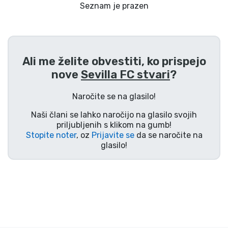
Dostava in plačilo
Seznam je prazen
Tv serijske izdelki
Ali me želite obvestiti, ko prispejo
Filmske izdelki
nove
Sevilla FC stvari
?
Risani izdelki
Naročite se na glasilo!
Naši člani se lahko naročijo na glasilo svojih
Anime izdelki
priljubljenih s klikom na gumb!
Stopite noter
, oz
Prijavite se
da se naročite na
glasilo!
Gamer izdelki
Športne izdelki
Glasbene izdelki