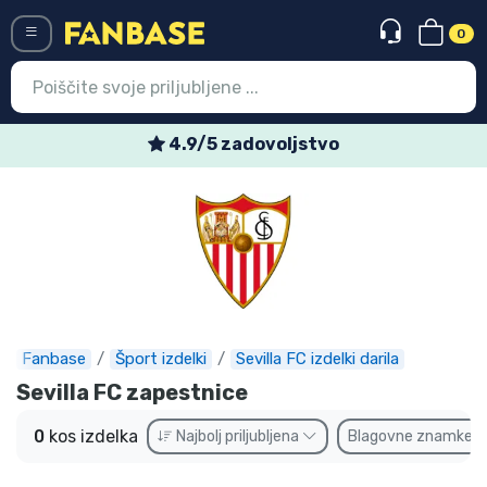
0
Menü
4.9/5 zadovoljstvo
Vstop
Registracija
Najnovejsi izdelki
Prodajni izdelki
Ekspresna dostava
Fanbase
Šport izdelki
Sevilla FC izdelki darila
Sevilla FC zapestnice
Prednaročila
0
kos izdelka
Najbolj priljubljena
Blagovne znamke
Outlet izdelki