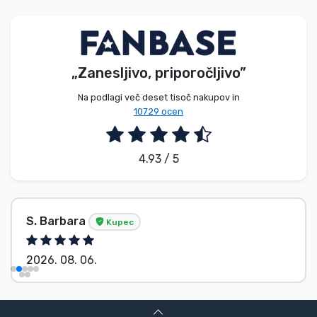
Vrste izdelkov
Blagovne znamke
„Zanesljivo, priporočljivo”
Na podlagi več deset tisoč nakupov in
10729 ocen
4.93 / 5
S. Barbara
Kupec
2026. 08. 06.