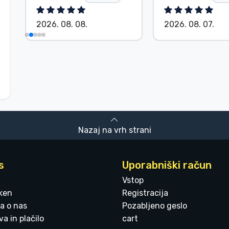
2026. 08. 08.
2026. 08. 07.
Nazaj na vrh strani
s
Uporabniški račun
Vstop
ken
Registracija
a o nas
Pozabljeno geslo
a in plačilo
cart