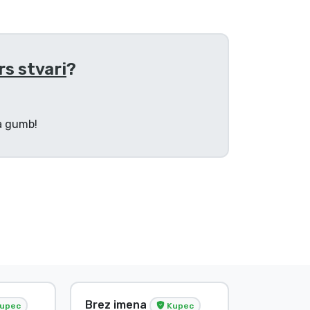
rs stvari
?
na gumb!
Brez imena
G. Gábor
upec
Kupec