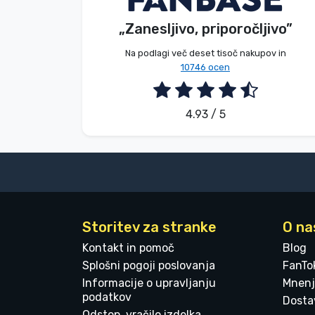
„Zanesljivo, priporočljivo”
2026. 08. 08.
Blagovne znamke
Na podlagi več deset tisoč nakupov in
10746 ocen
4.93 / 5
Storitev za stranke
O na
Kontakt in pomoč
Blog
Splošni pogoji poslovanja
FanTo
Informacije o upravljanju
Mnenj
podatkov
Dostav
Odstop, vračilo izdelka