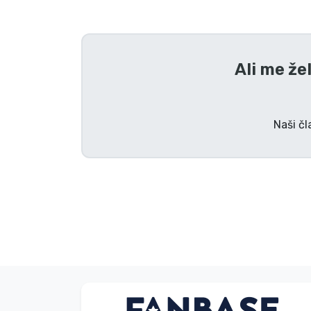
Tv serijske izdelki
Filmske izdelki
Ali me že
Risani izdelki
Naši čl
Anime izdelki
Gamer izdelki
Športne izdelki
Glasbene izdelki
Dávid Sulyok
Vrste izdelkov
Kupec