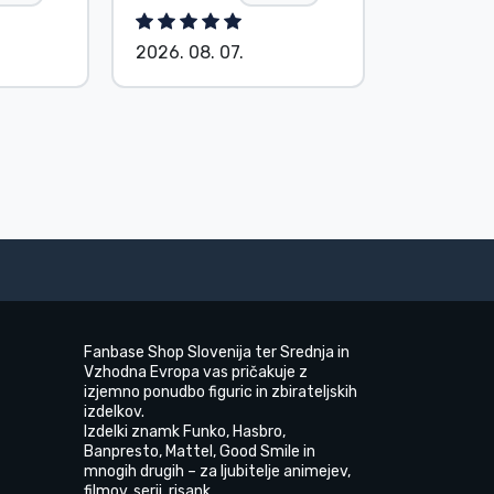
2026. 08. 07.
2026. 08.
Fanbase Shop Slovenija ter Srednja in
Vzhodna Evropa vas pričakuje z
izjemno ponudbo figuric in zbirateljskih
izdelkov.
Izdelki znamk Funko, Hasbro,
Banpresto, Mattel, Good Smile in
mnogih drugih – za ljubitelje animejev,
filmov, serij, risank.