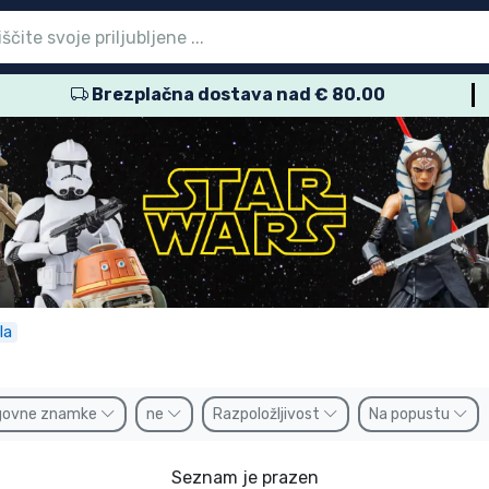
Brezplačna dostava nad € 80.00
vni meni
vni meni
vni meni
vni meni
vni meni
vni meni
vni meni
vni meni
vni meni
zdelki
zdelki
delki
delki
delki
zdelki
izdelki
kov
namke
la
govne znamke
ne
Razpoložljivost
Na popustu
Seznam je prazen