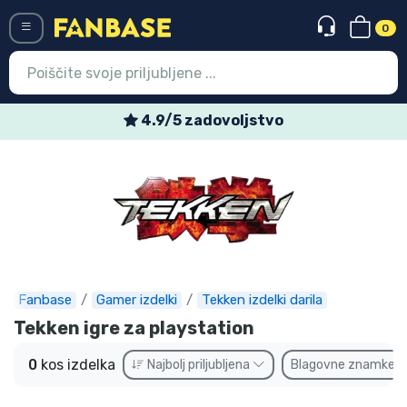
0
Menü
4.9/5 zadovoljstvo
Vstop
Registracija
Najnovejsi izdelki
Prodajni izdelki
Ekspresna dostava
Fanbase
Gamer izdelki
Tekken izdelki darila
Tekken igre za playstation
Prednaročila
0
kos izdelka
Najbolj priljubljena
Blagovne znamke
Outlet izdelki