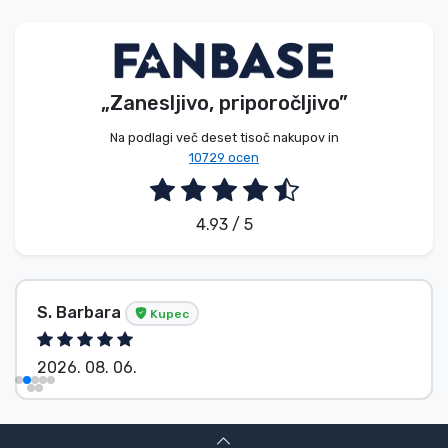
Vrste izdelkov
Blagovne znamke
„Zanesljivo, priporočljivo”
Na podlagi več deset tisoč nakupov in
10729 ocen
4.93 / 5
S. Barbara
Kupec
2026. 08. 06.