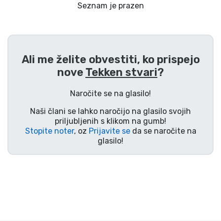
Dostava in plačilo
Seznam je prazen
Tv serijske izdelki
Ali me želite obvestiti, ko prispejo
Filmske izdelki
nove
Tekken stvari
?
Risani izdelki
Naročite se na glasilo!
Naši člani se lahko naročijo na glasilo svojih
Anime izdelki
priljubljenih s klikom na gumb!
Stopite noter
, oz
Prijavite se
da se naročite na
glasilo!
Gamer izdelki
Športne izdelki
Glasbene izdelki