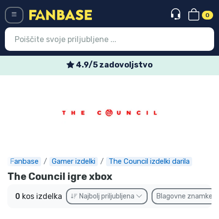
0
Menü
4.9/5 zadovoljstvo
Vstop
Registracija
Najnovejsi izdelki
Prodajni izdelki
Ekspresna dostava
Fanbase
Gamer izdelki
The Council izdelki darila
The Council igre xbox
Prednaročila
0
kos izdelka
Najbolj priljubljena
Blagovne znamke
Outlet izdelki