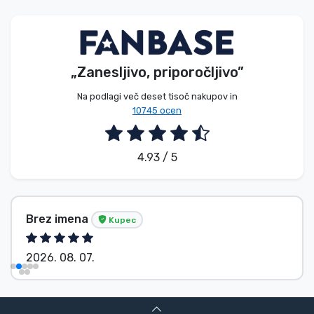
Vrste izdelkov
Blagovne znamke
„Zanesljivo, priporočljivo”
Na podlagi več deset tisoč nakupov in
10745 ocen
4.93 / 5
Brez imena
Kupec
2026. 08. 07.