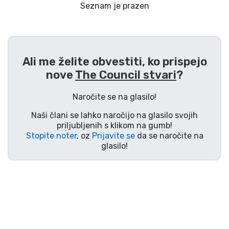
Dostava in plačilo
Seznam je prazen
Tv serijske izdelki
Ali me želite obvestiti, ko prispejo
Filmske izdelki
nove
The Council stvari
?
Risani izdelki
Naročite se na glasilo!
Naši člani se lahko naročijo na glasilo svojih
Anime izdelki
priljubljenih s klikom na gumb!
Stopite noter
, oz
Prijavite se
da se naročite na
glasilo!
Gamer izdelki
Športne izdelki
Glasbene izdelki