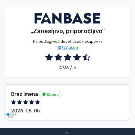
Vrste izdelkov
Blagovne znamke
„Zanesljivo, priporočljivo”
Na podlagi več deset tisoč nakupov in
10727 ocen
4.93 / 5
Brez imena
Kupec
2026. 08. 05.