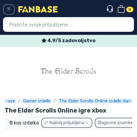
0
Menü
4.9/5 zadovoljstvo
Vstop
Registracija
Najnovejsi izdelki
Prodajni izdelki
Ekspresna dostava
anbase
Gamer izdelki
The Elder Scrolls Online izdelki darila
The Elder Scrolls Online igre xbox
Prednaročila
0
kos izdelka
Najbolj priljubljena
Blagovne znamke
Outlet izdelki