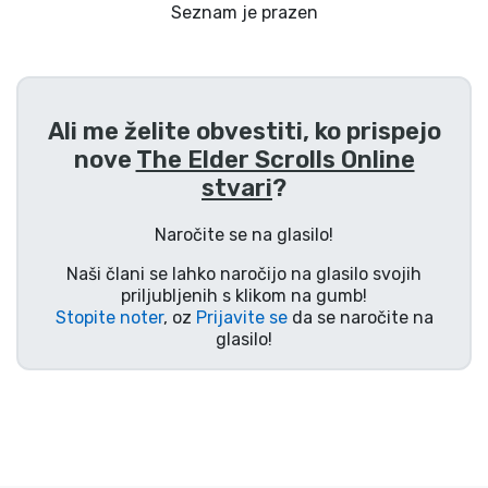
Dostava in plačilo
Seznam je prazen
Tv serijske izdelki
Ali me želite obvestiti, ko prispejo
Filmske izdelki
nove
The Elder Scrolls Online
stvari
?
Risani izdelki
Naročite se na glasilo!
Anime izdelki
Naši člani se lahko naročijo na glasilo svojih
priljubljenih s klikom na gumb!
Gamer izdelki
Stopite noter
, oz
Prijavite se
da se naročite na
glasilo!
Športne izdelki
Glasbene izdelki