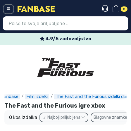
0
Menü
4.9/5 zadovoljstvo
Vstop
Registracija
Najnovejsi izdelki
Prodajni izdelki
Ekspresna dostava
Fanbase
Film izdelki
The Fast and the Furious izdelki daril
The Fast and the Furious igre xbox
Prednaročila
0
kos izdelka
Najbolj priljubljena
Blagovne znamke
Outlet izdelki