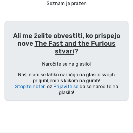
Dostava in plačilo
Seznam je prazen
Tv serijske izdelki
Ali me želite obvestiti, ko prispejo
Filmske izdelki
nove
The Fast and the Furious
stvari
?
Risani izdelki
Naročite se na glasilo!
Anime izdelki
Naši člani se lahko naročijo na glasilo svojih
priljubljenih s klikom na gumb!
Gamer izdelki
Stopite noter
, oz
Prijavite se
da se naročite na
glasilo!
Športne izdelki
Glasbene izdelki