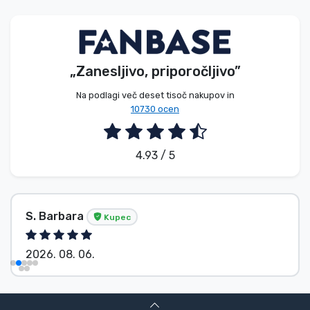
Vrste izdelkov
Blagovne znamke
„Zanesljivo, priporočljivo”
Na podlagi več deset tisoč nakupov in
10730 ocen
4.93 / 5
S. Barbara
Kupec
2026. 08. 06.