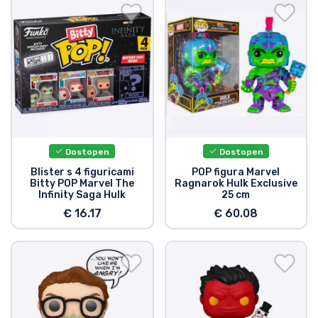
Dostava in plačilo
Tv serijske izdelki
Filmske izdelki
Risani izdelki
Dostopen
Dostopen
Anime izdelki
Blister s 4 figuricami
POP figura Marvel
Bitty POP Marvel The
Ragnarok Hulk Exclusive
Infinity Saga Hulk
25 cm
Gamer izdelki
€ 16.17
€ 60.08
Športne izdelki
Glasbene izdelki