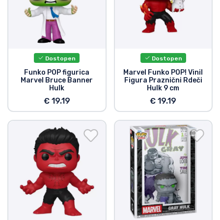
Vrste izdelkov
Blagovne znamke
Dostopen
Dostopen
Funko POP figurica
Marvel Funko POP! Vinil
Marvel Bruce Banner
Figura Praznični Rdeči
Hulk
Hulk 9 cm
€ 19.19
€ 19.19