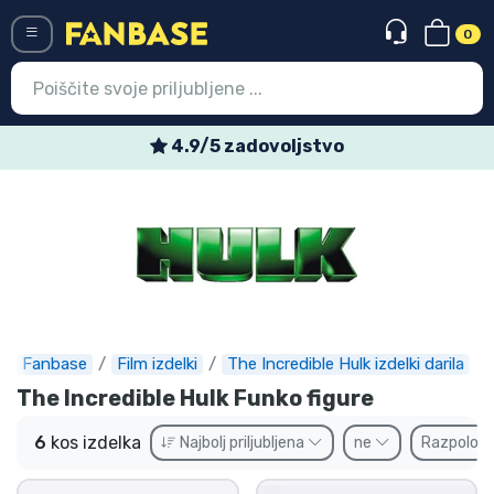
0
Menü
4.9/5 zadovoljstvo
Vstop
Registracija
Najnovejsi izdelki
Prodajni izdelki
Ekspresna dostava
Fanbase
Film izdelki
The Incredible Hulk izdelki darila
The Incredible Hulk Funko figure
Prednaročila
6
kos izdelka
Najbolj priljubljena
ne
Razpoložl
Outlet izdelki