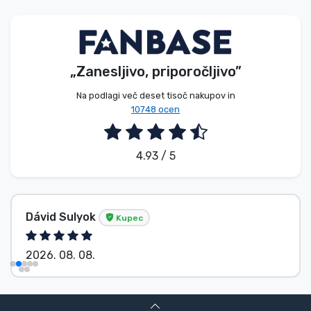
Vrste izdelkov
Blagovne znamke
„Zanesljivo, priporočljivo”
Na podlagi več deset tisoč nakupov in
10748 ocen
4.93 / 5
Dávid Sulyok
Kupec
2026. 08. 08.