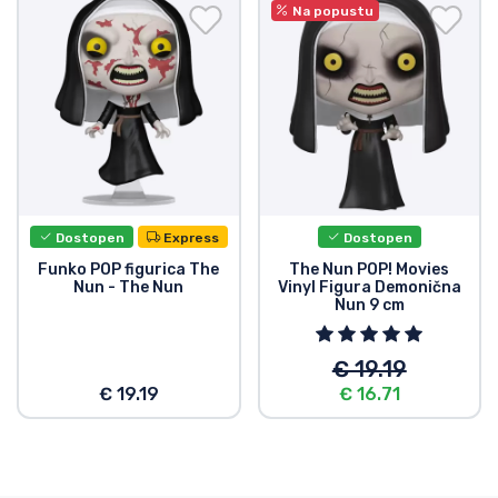
Dostava in plačilo
Na popustu
Tv serijske izdelki
Filmske izdelki
Risani izdelki
Dostopen
Express
Dostopen
Anime izdelki
Funko POP figurica The
The Nun POP! Movies
Nun - The Nun
Vinyl Figura Demonična
Nun 9 cm
Gamer izdelki
€ 19.19
Športne izdelki
€ 19.19
€ 16.71
Glasbene izdelki