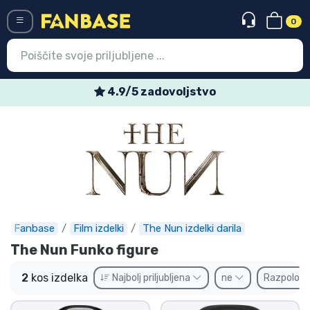
0
Menü
4.9/5 zadovoljstvo
Vstop
Registracija
Najnovejsi izdelki
Prodajni izdelki
Ekspresna dostava
Fanbase
Film izdelki
The Nun izdelki darila
The Nun Funko figure
Prednaročila
2
kos izdelka
Najbolj priljubljena
ne
Razpoložl
Outlet izdelki