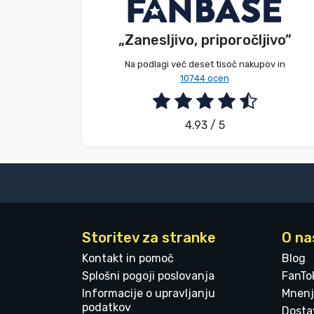
Brez imena
Kupec
Blagovne znamke
„Zanesljivo, priporočljivo”
2026. 08. 07.
Na podlagi več deset tisoč nakupov in
10744 ocen
4.93 / 5
Storitev za stranke
O na
Kontakt in pomoč
Blog
Splošni pogoji poslovanja
FanTo
Informacije o upravljanju
Mnenj
podatkov
Dostav