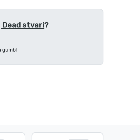
 Dead stvari
?
na gumb!