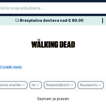
Brezplačna dostava nad € 80.00
vni meni
vni meni
vni meni
vni meni
vni meni
vni meni
vni meni
vni meni
vni meni
zdelki
zdelki
delki
delki
delki
zdelki
izdelki
kov
namke
izdelki darila
govne znamke
ne
Razpoložljivost
Na popustu
Seznam je prazen