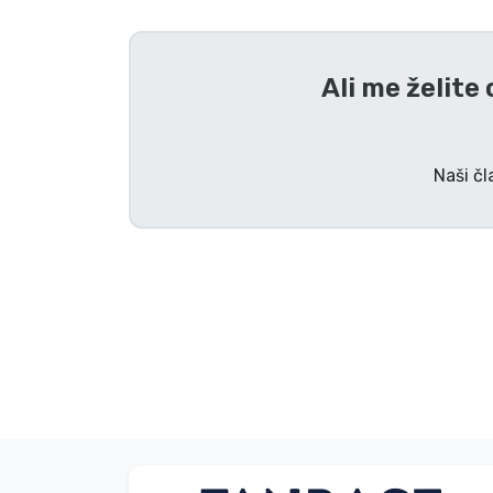
Tv serijske izdelki
Ali me želite
Filmske izdelki
Risani izdelki
Naši čl
Anime izdelki
Gamer izdelki
Športne izdelki
Glasbene izdelki
Vrste izdelkov