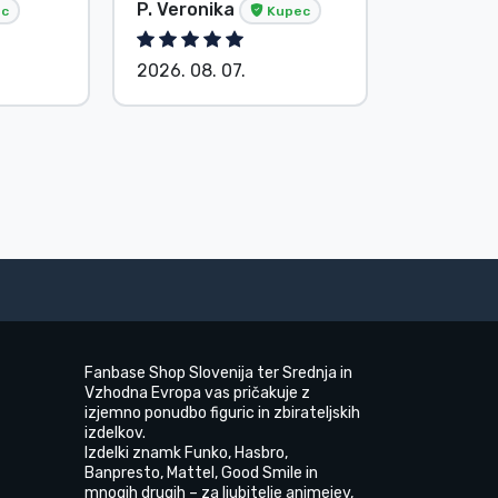
P. Veronika
Brez ime
c
Kupec
2026. 08. 07.
2026. 08.
Fanbase Shop Slovenija ter Srednja in
Vzhodna Evropa vas pričakuje z
izjemno ponudbo figuric in zbirateljskih
izdelkov.
Izdelki znamk Funko, Hasbro,
Banpresto, Mattel, Good Smile in
mnogih drugih – za ljubitelje animejev,