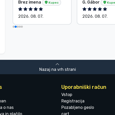
Brez imena
G. Gábor
Kupec
Kupe
2026. 08. 07.
2026. 08. 07.
Nazaj na vrh strani
s
Uporabniški račun
Vstop
ken
Registracija
a o nas
Pozabljeno geslo
a in plačilo
cart