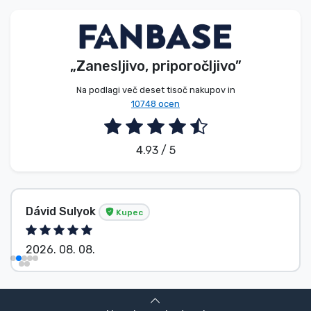
Vrste izdelkov
Blagovne znamke
„Zanesljivo, priporočljivo”
Na podlagi več deset tisoč nakupov in
10748 ocen
4.93 / 5
Dávid Sulyok
Kupec
2026. 08. 08.