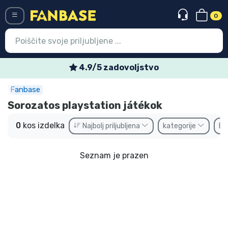
0
Menü
4.9/5 zadovoljstvo
Fanbase
Vstop
Registracija
Sorozatos playstation játékok
Najnovejsi izdelki
0
kos izdelka
Najbolj priljubljena
kategorije
Bl
Prodajni izdelki
Seznam je prazen
Ekspresna dostava
Prednaročila
Outlet izdelki