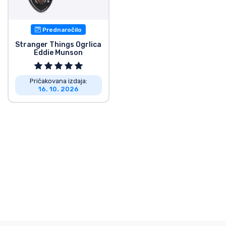
Dostava in plačilo
Prednaročilo
Tv serijske izdelki
Stranger Things Ogrlica
Eddie Munson
Filmske izdelki
Pričakovana izdaja:
16. 10. 2026
Risani izdelki
Anime izdelki
Gamer izdelki
Športne izdelki
Glasbene izdelki