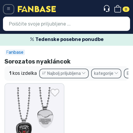
0
Menü
Tedenske posebne ponudbe
Fanbase
Vstop
Registracija
Sorozatos nyakláncok
Najnovejsi izdelki
1
kos izdelka
Najbolj priljubljena
kategorije
Bl
Prodajni izdelki
Ekspresna dostava
Prednaročila
Outlet izdelki