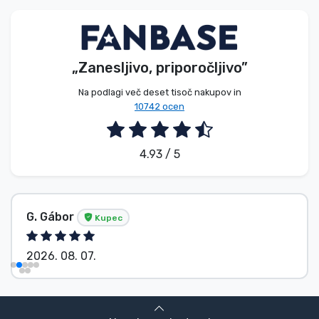
Vrste izdelkov
Blagovne znamke
„Zanesljivo, priporočljivo”
Na podlagi več deset tisoč nakupov in
10742 ocen
4.93 / 5
G. Gábor
Kupec
2026. 08. 07.