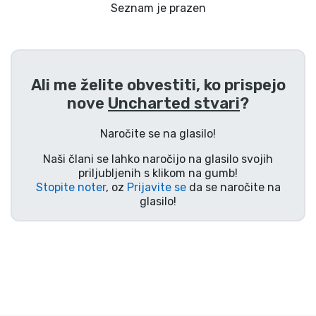
Dostava in plačilo
Seznam je prazen
Tv serijske izdelki
Ali me želite obvestiti, ko prispejo
Filmske izdelki
nove
Uncharted stvari
?
Risani izdelki
Naročite se na glasilo!
Naši člani se lahko naročijo na glasilo svojih
Anime izdelki
priljubljenih s klikom na gumb!
Stopite noter
, oz
Prijavite se
da se naročite na
glasilo!
Gamer izdelki
Športne izdelki
Glasbene izdelki