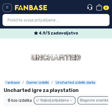
0
Menü
4.9/5 zadovoljstvo
Vstop
Registracija
Najnovejsi izdelki
Prodajni izdelki
Ekspresna dostava
Fanbase
Gamer izdelki
Uncharted izdelki darila
Uncharted igre za playstation
Prednaročila
0
kos izdelka
Najbolj priljubljena
Blagovne znamke
Outlet izdelki