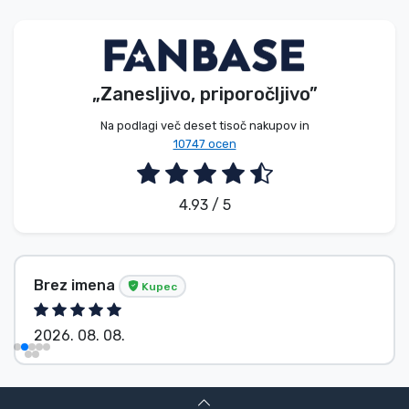
Vrste izdelkov
Blagovne znamke
„Zanesljivo, priporočljivo”
Na podlagi več deset tisoč nakupov in
10747 ocen
4.93 / 5
Brez imena
Kupec
2026. 08. 08.