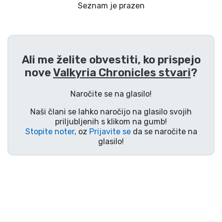
Dostava in plačilo
Seznam je prazen
Tv serijske izdelki
Ali me želite obvestiti, ko prispejo
Filmske izdelki
nove
Valkyria Chronicles stvari
?
Risani izdelki
Naročite se na glasilo!
Naši člani se lahko naročijo na glasilo svojih
Anime izdelki
priljubljenih s klikom na gumb!
Stopite noter
, oz
Prijavite se
da se naročite na
glasilo!
Gamer izdelki
Športne izdelki
Glasbene izdelki