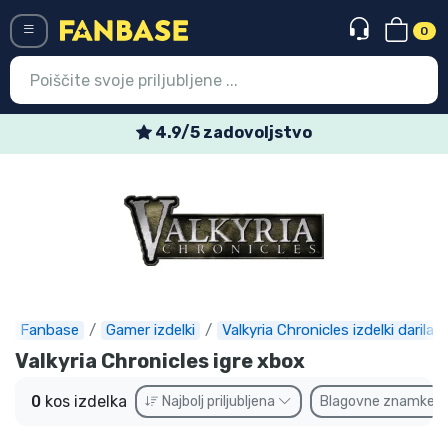
0
Menü
4.9/5 zadovoljstvo
Vstop
Registracija
Najnovejsi izdelki
Prodajni izdelki
Ekspresna dostava
Fanbase
Gamer izdelki
Valkyria Chronicles izdelki darila
Valkyria Chronicles igre xbox
Prednaročila
0
kos izdelka
Najbolj priljubljena
Blagovne znamke
Outlet izdelki