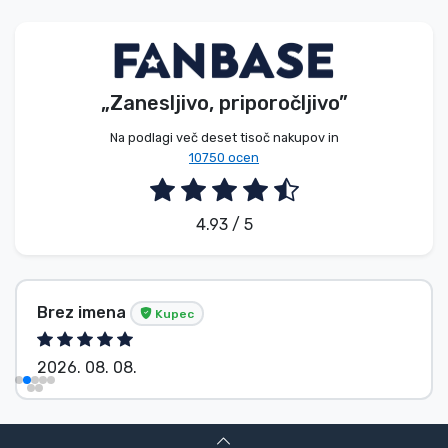
Vrste izdelkov
Blagovne znamke
„Zanesljivo, priporočljivo”
Na podlagi več deset tisoč nakupov in
10750 ocen
4.93 / 5
Brez imena
Kupec
2026. 08. 08.