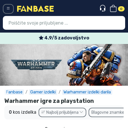
0
Menü
4.9/5 zadovoljstvo
Vstop
Registracija
Najnovejsi izdelki
Prodajni izdelki
Ekspresna dostava
Fanbase
Gamer izdelki
Warhammer izdelki darila
Warhammer igre za playstation
Prednaročila
0
kos izdelka
Najbolj priljubljena
Blagovne znamke
Outlet izdelki