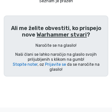
Dostava in plačilo
Seznam je prazen
Tv serijske izdelki
Ali me želite obvestiti, ko prispejo
Filmske izdelki
nove
Warhammer stvari
?
Risani izdelki
Naročite se na glasilo!
Naši člani se lahko naročijo na glasilo svojih
Anime izdelki
priljubljenih s klikom na gumb!
Stopite noter
, oz
Prijavite se
da se naročite na
glasilo!
Gamer izdelki
Športne izdelki
Glasbene izdelki