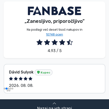
Vrste izdelkov
Blagovne znamke
„Zanesljivo, priporočljivo”
Na podlagi več deset tisoč nakupov in
10748 ocen
4.93 / 5
Dávid Sulyok
Kupec
2026. 08. 08.
Nazaj na vrh strani