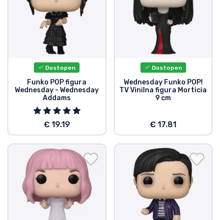
Vrste izdelkov
Blagovne znamke
Dostopen
Dostopen
Funko POP figura
Wednesday Funko POP!
Wednesday - Wednesday
TV Vinilna figura Morticia
Addams
9 cm
€ 19.19
€ 17.81