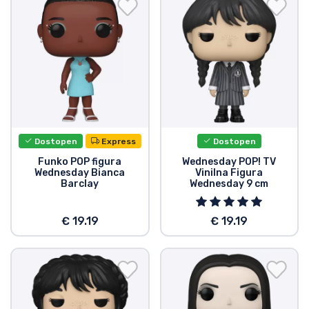
Dostava in plačilo
Tv serijske izdelki
Filmske izdelki
Risani izdelki
Dostopen
Express
Dostopen
Anime izdelki
Funko POP figura
Wednesday POP! TV
Wednesday Bianca
Vinilna Figura
Barclay
Wednesday 9 cm
Gamer izdelki
€ 19.19
€ 19.19
Športne izdelki
Glasbene izdelki