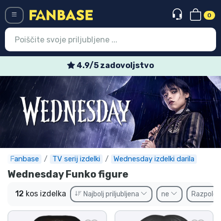
0
Menü
4.9/5 zadovoljstvo
Vstop
Registracija
Najnovejsi izdelki
Prodajni izdelki
Ekspresna dostava
Fanbase
TV serij izdelki
Wednesday izdelki darila
Wednesday Funko figure
Prednaročila
12
kos izdelka
Najbolj priljubljena
ne
Razpolož
Outlet izdelki