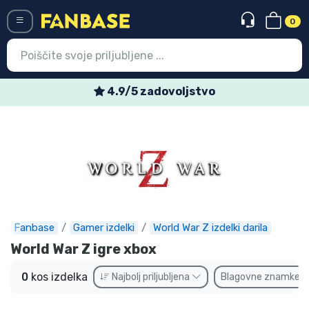
0
Menü
4.9/5 zadovoljstvo
Vstop
Registracija
Najnovejsi izdelki
Prodajni izdelki
Ekspresna dostava
Fanbase
Gamer izdelki
World War Z izdelki darila
World War Z igre xbox
Prednaročila
0
kos izdelka
Najbolj priljubljena
Blagovne znamke
Outlet izdelki