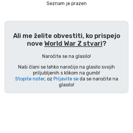
Dostava in plačilo
Seznam je prazen
Tv serijske izdelki
Ali me želite obvestiti, ko prispejo
Filmske izdelki
nove
World War Z stvari
?
Risani izdelki
Naročite se na glasilo!
Naši člani se lahko naročijo na glasilo svojih
Anime izdelki
priljubljenih s klikom na gumb!
Stopite noter
, oz
Prijavite se
da se naročite na
glasilo!
Gamer izdelki
Športne izdelki
Glasbene izdelki