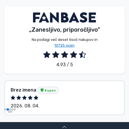
Vrste izdelkov
Blagovne znamke
„Zanesljivo, priporočljivo”
Na podlagi več deset tisoč nakupov in
10725 ocen
4.93 / 5
Brez imena
Kupec
2026. 08. 04.