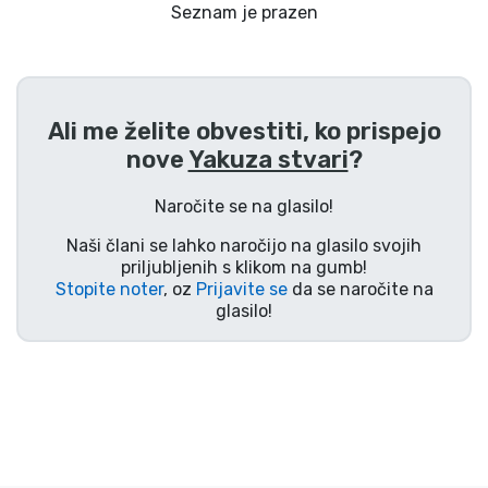
Dostava in plačilo
Seznam je prazen
Tv serijske izdelki
Ali me želite obvestiti, ko prispejo
Filmske izdelki
nove
Yakuza stvari
?
Risani izdelki
Naročite se na glasilo!
Naši člani se lahko naročijo na glasilo svojih
Anime izdelki
priljubljenih s klikom na gumb!
Stopite noter
, oz
Prijavite se
da se naročite na
glasilo!
Gamer izdelki
Športne izdelki
Glasbene izdelki