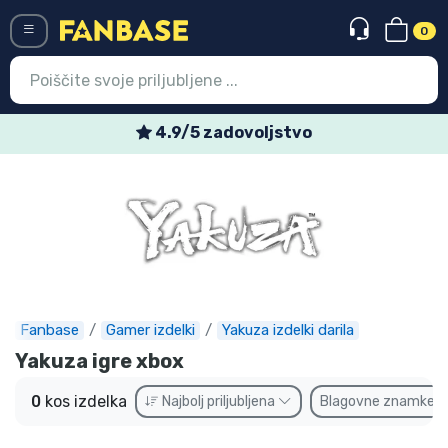
0
Menü
4.9/5 zadovoljstvo
Vstop
Registracija
Najnovejsi izdelki
Prodajni izdelki
Ekspresna dostava
Fanbase
Gamer izdelki
Yakuza izdelki darila
Yakuza igre xbox
Prednaročila
0
kos izdelka
Najbolj priljubljena
Blagovne znamke
Outlet izdelki