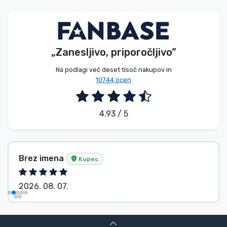
Vrste izdelkov
Blagovne znamke
„Zanesljivo, priporočljivo”
Na podlagi več deset tisoč nakupov in
10744 ocen
4.93 / 5
Brez imena
Kupec
2026. 08. 07.