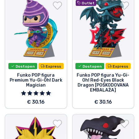
Dostava in plačilo
Outlet
Tv serijske izdelki
Filmske izdelki
Risani izdelki
Dostopen
Express
Dostopen
Express
Anime izdelki
Funko POP figura
Funko POP figura Yu-Gi-
Premium Yu-Gi-Oh! Dark
Oh! Red-Eyes Black
Magician
Dragon [POŠKODOVANA
Gamer izdelki
EMBALAŽA]
€ 30.16
€ 30.16
Športne izdelki
Glasbene izdelki