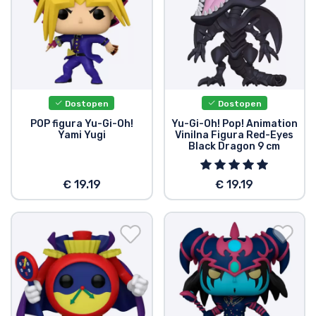
Vrste izdelkov
Blagovne znamke
Dostopen
Dostopen
POP figura Yu-Gi-Oh!
Yu-Gi-Oh! Pop! Animation
Yami Yugi
Vinilna Figura Red-Eyes
Black Dragon 9 cm
€ 19.19
€ 19.19