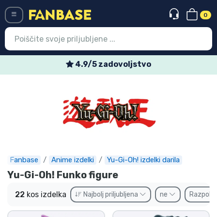
0
Menü
Tedenske posebne ponudbe
Vstop
Registracija
Najnovejsi izdelki
Prodajni izdelki
Ekspresna dostava
Fanbase
Anime izdelki
Yu-Gi-Oh! izdelki darila
Yu-Gi-Oh! Funko figure
Prednaročila
22
kos izdelka
Najbolj priljubljena
ne
Razpolož
Outlet izdelki