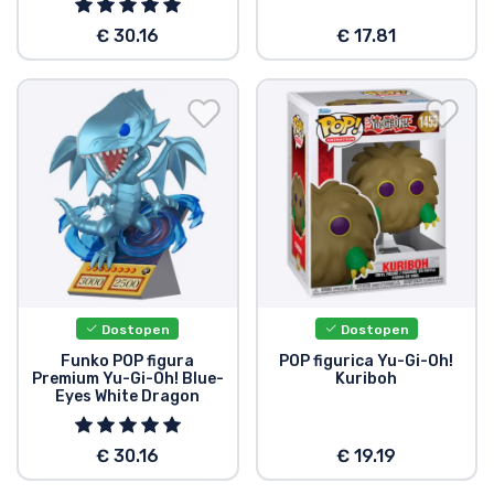
€ 30.16
€ 17.81
Dostopen
Dostopen
Funko POP figura
POP figurica Yu-Gi-Oh!
Premium Yu-Gi-Oh! Blue-
Kuriboh
Eyes White Dragon
€ 30.16
€ 19.19