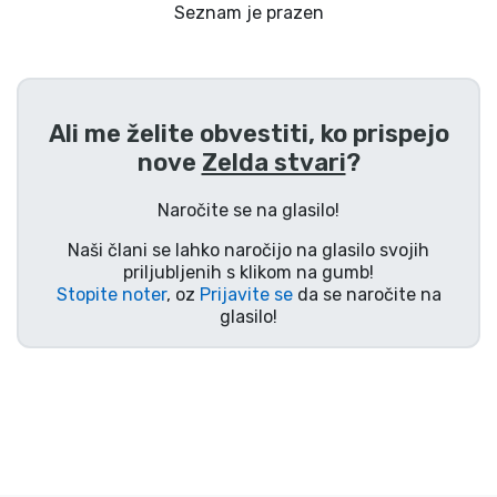
Dostava in plačilo
Seznam je prazen
Tv serijske izdelki
Ali me želite obvestiti, ko prispejo
Filmske izdelki
nove
Zelda stvari
?
Risani izdelki
Naročite se na glasilo!
Naši člani se lahko naročijo na glasilo svojih
Anime izdelki
priljubljenih s klikom na gumb!
Stopite noter
, oz
Prijavite se
da se naročite na
glasilo!
Gamer izdelki
Športne izdelki
Glasbene izdelki