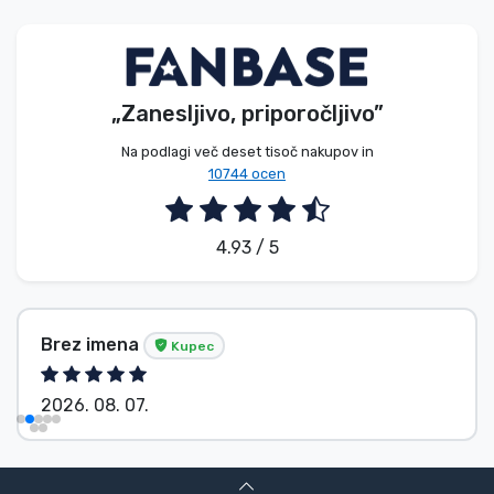
Vrste izdelkov
Blagovne znamke
„Zanesljivo, priporočljivo”
Na podlagi več deset tisoč nakupov in
10744 ocen
4.93 / 5
Brez imena
Kupec
2026. 08. 07.