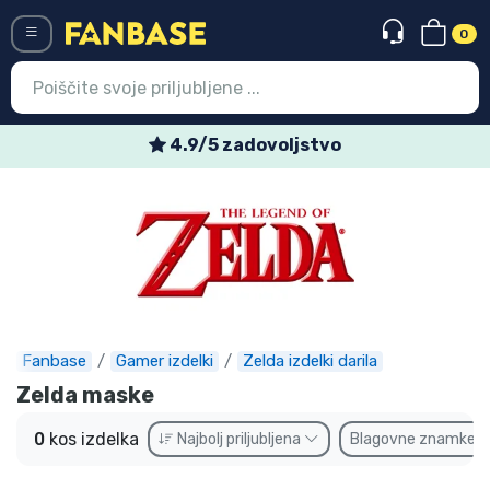
0
Menü
4.9/5 zadovoljstvo
Vstop
Registracija
Najnovejsi izdelki
Prodajni izdelki
Ekspresna dostava
Fanbase
Gamer izdelki
Zelda izdelki darila
Zelda maske
Prednaročila
0
kos izdelka
Najbolj priljubljena
Blagovne znamke
Outlet izdelki